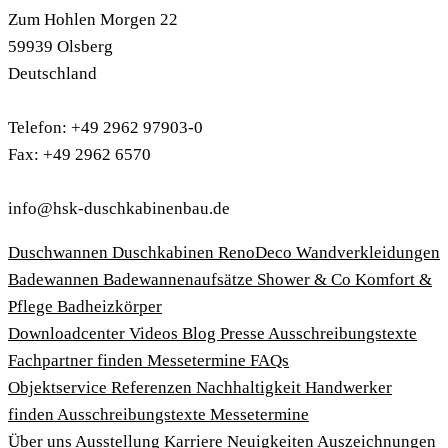
Zum Hohlen Morgen 22
59939 Olsberg
Deutschland
Telefon: +49 2962 97903-0
Fax: +49 2962 6570
info@hsk-duschkabinenbau.de
Duschwannen
Duschkabinen
RenoDeco Wandverkleidungen
Badewannen
Badewannenaufsätze
Shower & Co
Komfort &
Pflege
Badheizkörper
Download­center
Videos
Blog
Presse
Ausschreibungstexte
Fachpartner finden
Messetermine
FAQs
Objektservice
Referenzen
Nachhaltigkeit
Handwerker
finden
Ausschreibungstexte
Messetermine
Über uns
Ausstellung
Karriere
Neuigkeiten
Auszeichnungen