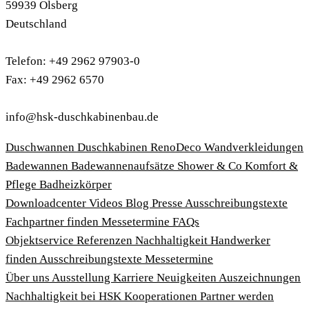
59939 Olsberg
Deutschland
Telefon: +49 2962 97903-0
Fax: +49 2962 6570
info@hsk-duschkabinenbau.de
Duschwannen
Duschkabinen
RenoDeco Wandverkleidungen
Badewannen
Badewannenaufsätze
Shower & Co
Komfort &
Pflege
Badheizkörper
Download­center
Videos
Blog
Presse
Ausschreibungstexte
Fachpartner finden
Messetermine
FAQs
Objektservice
Referenzen
Nachhaltigkeit
Handwerker
finden
Ausschreibungstexte
Messetermine
Über uns
Ausstellung
Karriere
Neuigkeiten
Auszeichnungen
Nachhaltigkeit bei HSK
Kooperationen
Partner werden