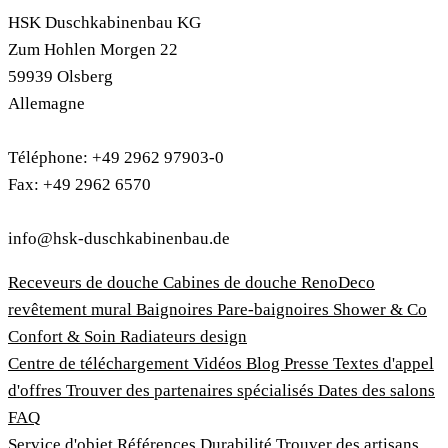
HSK Duschkabinenbau KG
Zum Hohlen Morgen 22
59939 Olsberg
Allemagne
Téléphone: +49 2962 97903-0
Fax: +49 2962 6570
info@hsk-duschkabinenbau.de
Receveurs de douche
Cabines de douche
RenoDeco
revêtement mural
Baignoires
Pare-baignoires
Shower & Co
Confort & Soin
Radiateurs design
Centre de téléchargement
Vidéos
Blog
Presse
Textes d'appel
d'offres
Trouver des partenaires spécialisés
Dates des salons
FAQ
Service d'objet
Références
Durabilité
Trouver des artisans